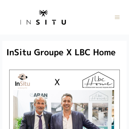
InSitu Groupe X LBC Home